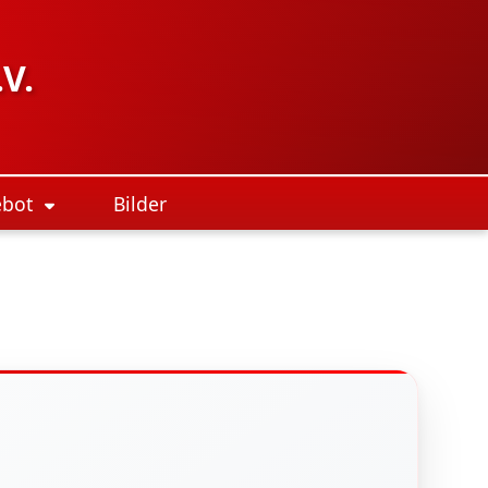
V.
ebot
Bilder