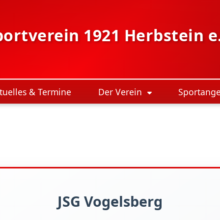
portverein 1921 Herbstein e.
tuelles & Termine
Der Verein
Sportang
JSG Vogelsberg