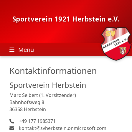
Skip
to
content
Sportverein 1921 Herbstein e.V.
Menü
Kontaktinformationen
Sportverein Herbstein
Marc Seibert (1. Vorsitzender)
Bahnhofsweg 8
36358 Herbstein
+49 177 1985371
kontakt@svherbstein.onmicrosoft.com