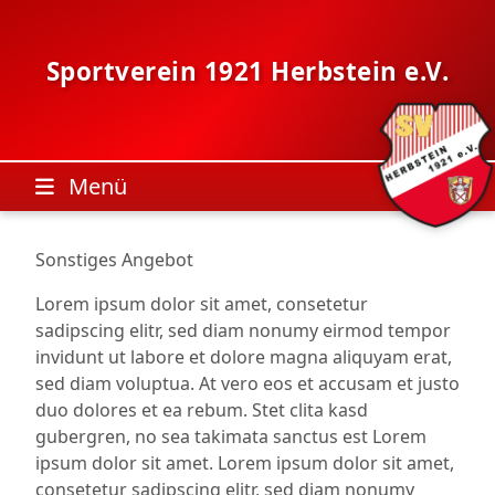
Skip
to
content
Sportverein 1921 Herbstein e.V.
Menü
Sonstiges Angebot
Lorem ipsum dolor sit amet, consetetur
sadipscing elitr, sed diam nonumy eirmod tempor
invidunt ut labore et dolore magna aliquyam erat,
sed diam voluptua. At vero eos et accusam et justo
duo dolores et ea rebum. Stet clita kasd
gubergren, no sea takimata sanctus est Lorem
ipsum dolor sit amet. Lorem ipsum dolor sit amet,
consetetur sadipscing elitr, sed diam nonumy