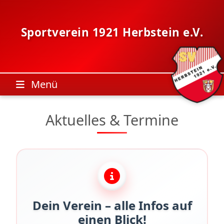
Skip
to
content
Sportverein 1921 Herbstein e.V.
Menü
Aktuelles & Termine
Dein Verein – alle Infos auf
einen Blick!